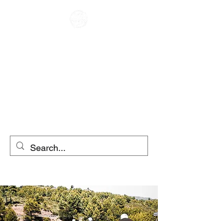
CAFE RACER
WYNAJEM
MOTOCYKLI
WYNAJEM
SKUTERÓW