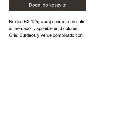
Dodaj do koszyka
Brixton BX 125, wersja primera en salir
al mercado. Disponible en 3 colores,
Gris, Burdeos y Verde combinado con
un asiento de cuero marrón. Desde un
punto de vista técnico, la moto posee
luces LED diurnas, intermitentes LED,
un velocímetro digital, doble sistema de
frenos de disco con CBS y, por
supuesto, un sistema electrónico de
inyección de combustible.
+34 635421465